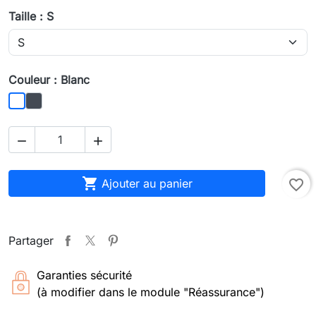
Taille : S
Couleur : Blanc
Noir
Blanc



Ajouter au panier
favorite_border
Partager
Garanties sécurité
(à modifier dans le module "Réassurance")