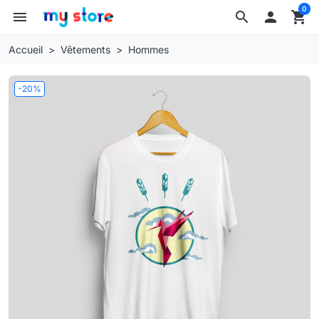
0
menu
search

shopping_cart
Accueil
Vêtements
Hommes
-20%