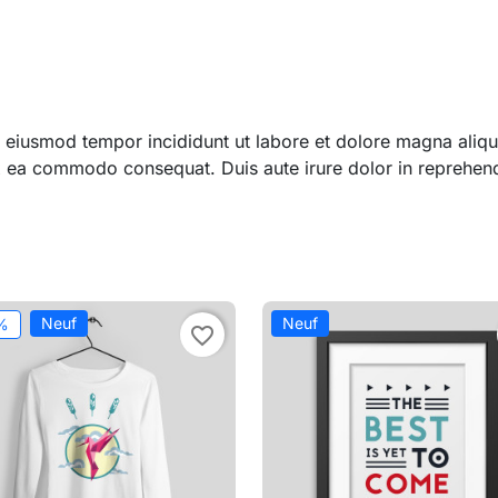
 do eiusmod tempor incididunt ut labore et dolore magna ali
 ex ea commodo consequat. Duis aute irure dolor in reprehend
Neuf
Neuf
%
favorite_border