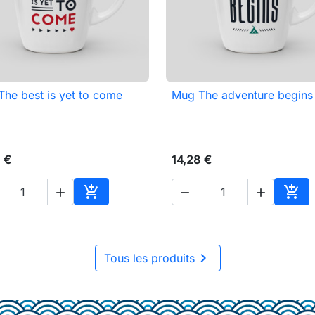
he best is yet to come
Mug The adventure begins

Aperçu rapide

Aperçu rapide
 €
14,28 €





Ajouter au panier
Ajou

Tous les produits