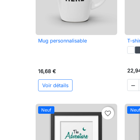
Mug personnalisable
T-shi

Aperçu rapide
22,9
16,68 €
Voir détails

Neuf
Neu
favorite_border