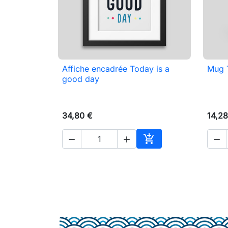
Affiche encadrée Today is a
Mug T

Aperçu rapide
good day
34,80 €
14,28




Ajouter au panier