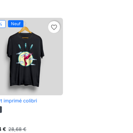
Neuf
%
favorite_border
rt imprimé colibri

Aperçu rapide
4 €
28,68 €