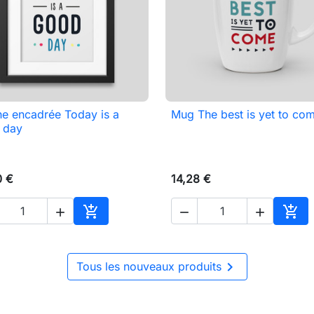
he encadrée Today is a
Mug The best is yet to co

Aperçu rapide

Aperçu rapide
 day
0 €
14,28 €





Ajouter au panier
Ajou

Tous les nouveaux produits