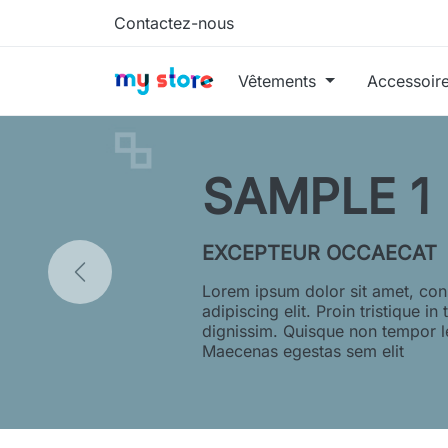
Contactez-nous
Vêtements
Accessoir
SAMPLE 2
EXCEPTEUR OCCAECAT
Lorem ipsum dolor sit amet, con
adipiscing elit. Proin tristique in 
dignissim. Quisque non tempor l
Maecenas egestas sem elit