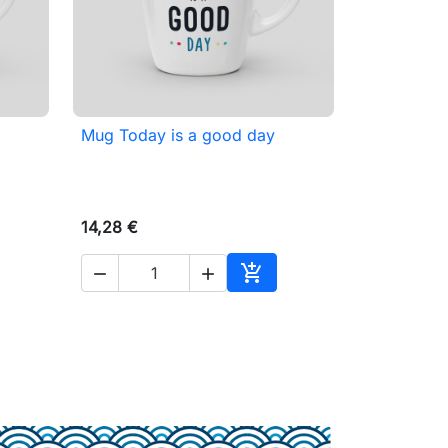
Mug Today is a good day

Aperçu rapide
14,28 €



ter au panier
Ajouter au panier