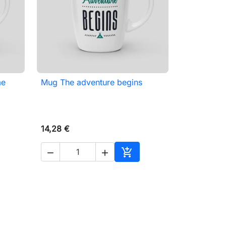
me
Mug The adventure begins

Aperçu rapide
14,28 €



ter au panier
Ajouter au panier