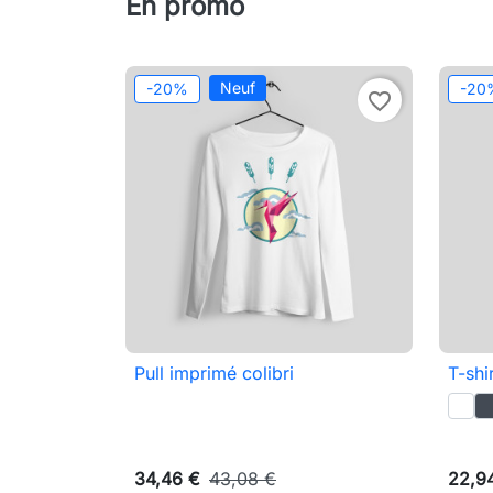
En promo
Neuf
-20%
-20
favorite_border
Pull imprimé colibri
T-shi

Aperçu rapide
34,46 €
43,08 €
22,9