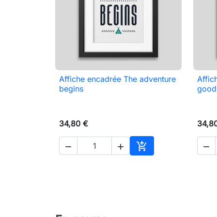
Affiche encadrée The adventure
Affic

Aperçu rapide
begins
good
34,80 €
34,8




Ajouter au panier