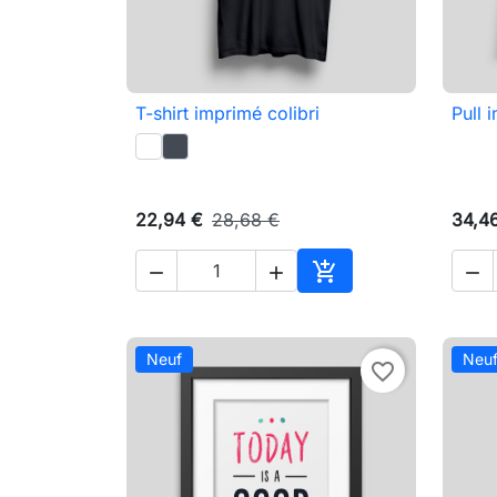
T-shirt imprimé colibri
Pull 

Aperçu rapide
22,94 €
28,68 €
34,4




Ajouter au panier
Neuf
Neu
favorite_border