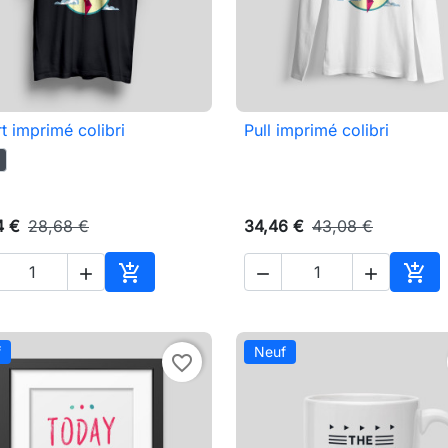
rt imprimé colibri
Pull imprimé colibri

Aperçu rapide

Aperçu rapide
4 €
28,68 €
34,46 €
43,08 €





Ajouter au panier
Ajou
f
Neuf
favorite_border