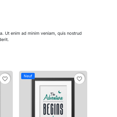
qua. Ut enim ad minim veniam, quis nostrud
erit.
Neuf
favorite_border
favorite_border