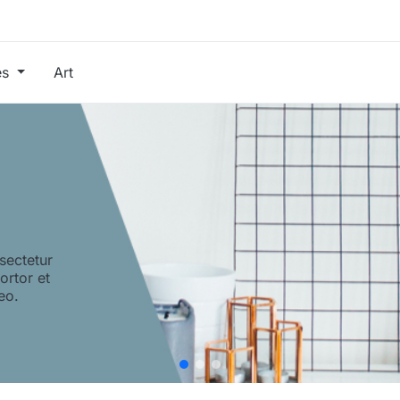
es
Art
sectetur
tortor et
eo.