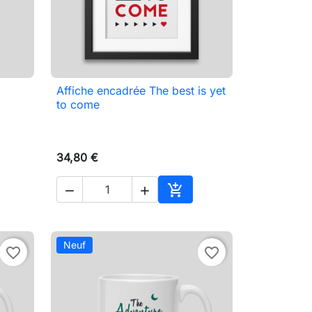
Affiche encadrée The best is yet

Aperçu rapide
to come
34,80 €



ter au panier
Ajouter au panier
Neuf
favorite_border
favorite_border