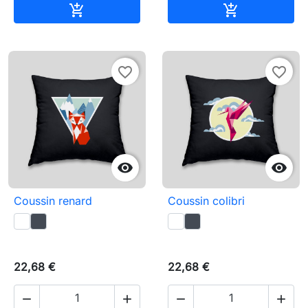
Ajouter au panier
Ajouter au pa


favorite_border
favorite_border


Coussin renard
Coussin colibri
22,68 €
22,68 €



