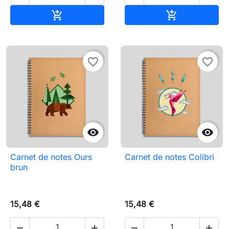
Ajouter au panier
Ajouter au pa


favorite_border
favorite_border


Carnet de notes Ours
Carnet de notes Colibri
brun
15,48 €
15,48 €



