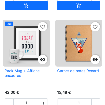
Ajouter au panier
Ajouter au pa


Pack
favorite_border
favorite_border


Pack Mug + Affiche
Carnet de notes Renard
encadrée
42,00 €
15,48 €



