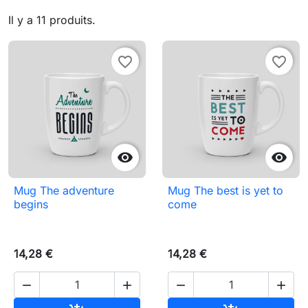
Il y a 11 produits.
favorite_border
favorite_border


Mug The adventure
Mug The best is yet to
begins
come
14,28 €
14,28 €



