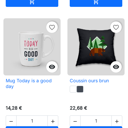
Ajouter au panier
Ajouter au pa


favorite_border
favorite_border


Mug Today is a good
Coussin ours brun
day
14,28 €
22,68 €



