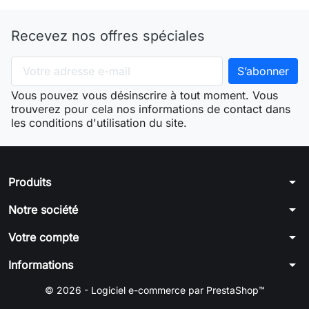
Recevez nos offres spéciales
Vous pouvez vous désinscrire à tout moment. Vous
trouverez pour cela nos informations de contact dans
les conditions d'utilisation du site.
arrow_drop_down
Produits
arrow_drop_down
Notre société
arrow_drop_down
Votre compte
arrow_drop_down
Informations
© 2026 - Logiciel e-commerce par PrestaShop™