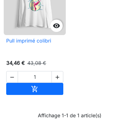

Pull imprimé colibri
34,46 €
43,08 €


Ajouter au panier

Affichage 1-1 de 1 article(s)