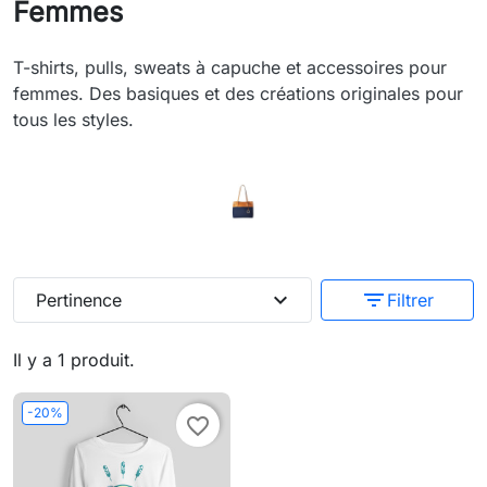
Femmes
T-shirts, pulls, sweats à capuche et accessoires pour
femmes. Des basiques et des créations originales pour
tous les styles.
expand_more
filter_list
Pertinence
Filtrer
Il y a 1 produit.
-20%
favorite_border