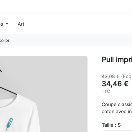
es
Art
olibri
Pull impr
43,08 €
(Éco
34,46 €
TTC
Coupe classi
coton avec in
Taille : S