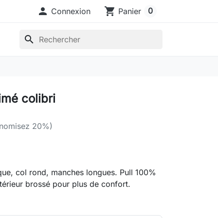

shopping_cart
0
Connexion
Panier
search
imé colibri
nomisez 20%)
que, col rond, manches longues. Pull 100%
térieur brossé pour plus de confort.