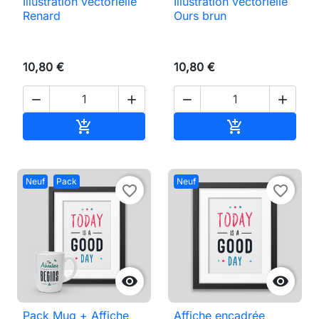
Illustration vectorielle
Illustration vectorielle
Renard
Ours brun
10,80 €
10,80 €




Ajouter au panier
Ajouter au pan


Neuf
Pack
Neuf
favorite_border
favorite_border


Pack Mug + Affiche
Affiche encadrée