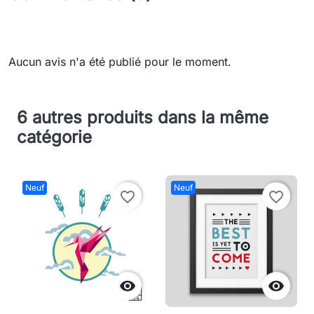
Aucun avis n'a été publié pour le moment.
6 autres produits dans la même
catégorie
Neuf
Neuf
favorite_border
favorite_border

