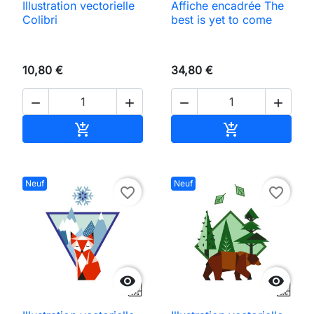
Illustration vectorielle
Affiche encadrée The
Colibri
best is yet to come
10,80 €
34,80 €




Ajouter au panier
Ajouter au pan


Neuf
Neuf
favorite_border
favorite_border

