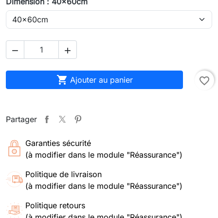
Dimension : 40x60cm



Ajouter au panier
favorite_border
Partager
Garanties sécurité
(à modifier dans le module "Réassurance")
Politique de livraison
(à modifier dans le module "Réassurance")
Politique retours
(à modifier dans le module "Réassurance")