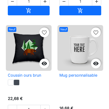




Ajouter au panier
Ajouter au pan


Neuf
Neuf
favorite_border
favorite_border


Coussin ours brun
Mug personnalisable
22,68 €
16,68 €