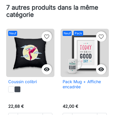
7 autres produits dans la même
catégorie
Neuf
Neuf
Pack
favorite_border
favorite_border


Coussin colibri
Pack Mug + Affiche
encadrée
22,68 €
42,00 €