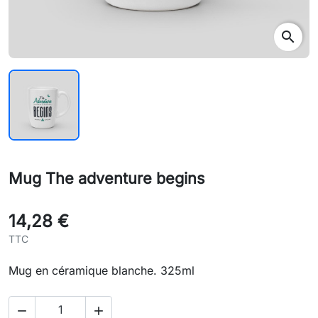
search
Mug The adventure begins
14,28 €
TTC
Mug en céramique blanche. 325ml

