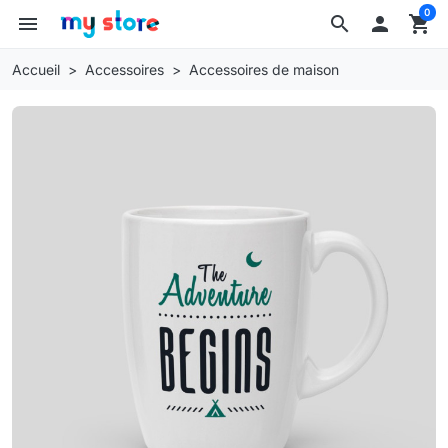
0
menu
search

shopping_cart
Accueil
Accessoires
Accessoires de maison