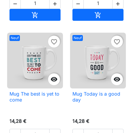




Ajouter au panier
Ajouter au pan


Neuf
Neuf
favorite_border
favorite_border


Mug The best is yet to
Mug Today is a good
come
day
14,28 €
14,28 €