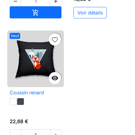


Ajouter au panier

Voir détails
Neuf
favorite_border

Coussin renard
22,68 €