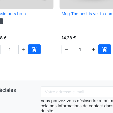
sin ours brun
Mug The best is yet to co

Aperçu rapide

Aperçu rapide
8 €
14,28 €





Ajouter au panier
Ajou
éciales
Vous pouvez vous désinscrire à tout
cela nos informations de contact dans 
du site.