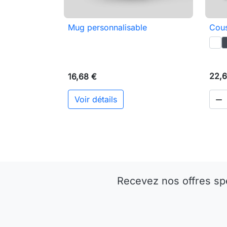
Mug personnalisable
Cous

Aperçu rapide
22,6
16,68 €
Voir détails

Recevez nos offres sp