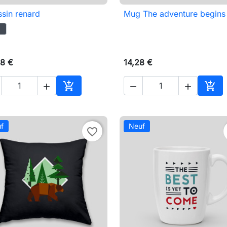
sin renard
Mug The adventure begins

Aperçu rapide

Aperçu rapide
8 €
14,28 €





Ajouter au panier
Ajou
f
Neuf
favorite_border