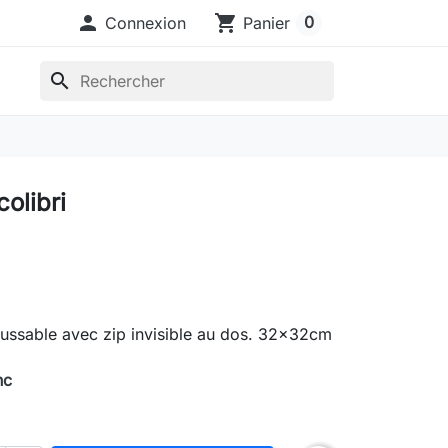

shopping_cart
0
Connexion
Panier
search
olibri
ussable avec zip invisible au dos. 32x32cm
nc