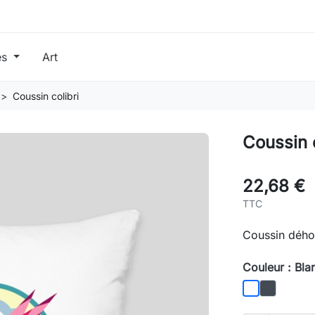
es
Art
Coussin colibri
Coussin c
22,68 €
TTC
Coussin dého
Couleur : Bla
Noir
Blanc